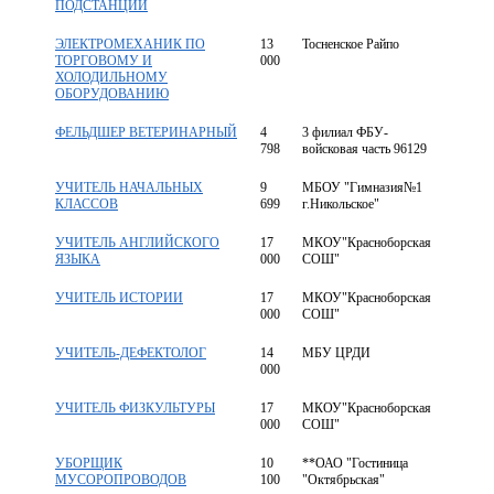
ПОДСТАНЦИИ
ЭЛЕКТРОМЕХАНИК ПО
13
Тосненское Райпо
ТОРГОВОМУ И
000
ХОЛОДИЛЬНОМУ
ОБОРУДОВАНИЮ
ФЕЛЬДШЕР ВЕТЕРИНАРНЫЙ
4
3 филиал ФБУ-
798
войсковая часть 96129
УЧИТЕЛЬ НАЧАЛЬНЫХ
9
МБОУ "Гимназия№1
КЛАССОВ
699
г.Никольское"
УЧИТЕЛЬ АНГЛИЙСКОГО
17
МКОУ"Красноборская
ЯЗЫКА
000
СОШ"
УЧИТЕЛЬ ИСТОРИИ
17
МКОУ"Красноборская
000
СОШ"
УЧИТЕЛЬ-ДЕФЕКТОЛОГ
14
МБУ ЦРДИ
000
УЧИТЕЛЬ ФИЗКУЛЬТУРЫ
17
МКОУ"Красноборская
000
СОШ"
УБОРЩИК
10
**ОАО "Гостиница
МУСОРОПРОВОДОВ
100
"Октябрьская"