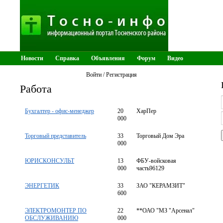
Новости
Справка
Объявления
Форум
Видео
Тосненские ведомости
Войти / Регистрация
Работа
Бухгалтер - офис-менеджер
20
ХарПер
000
Торговый представитель
33
Торговый Дом Эра
000
ЮРИСКОНСУЛЬТ
13
ФБУ-войсковая
000
часть96129
ЭНЕРГЕТИК
33
ЗАО "КЕРАМЗИТ"
600
ЭЛЕКТРОМОНТЕР ПО
22
**ОАО "МЗ "Арсенал"
ОБСЛУЖИВАНИЮ
000