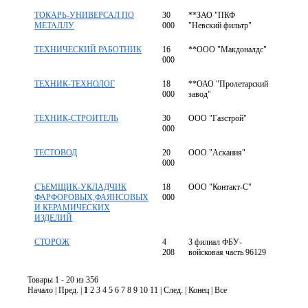
ТОКАРЬ-УНИВЕРСАЛ ПО
30
**ЗАО "ПКФ
МЕТАЛЛУ
000
"Невский фильтр"
ТЕХНИЧЕСКИЙ РАБОТНИК
16
**ООО "Макдоналдс"
000
ТЕХНИК-ТЕХНОЛОГ
18
**ОАО "Пролетарский
000
завод"
ТЕХНИК-СТРОИТЕЛЬ
30
ООО "Газстрой"
000
ТЕСТОВОД
20
ООО "Аскания"
000
СЪЕМЩИК-УКЛАДЧИК
18
ООО "Контакт-С"
ФАРФОРОВЫХ,ФАЯНСОВЫХ
000
И КЕРАМИЧЕСКИХ
ИЗДЕЛИЙ
СТОРОЖ
4
3 филиал ФБУ-
208
войсковая часть 96129
Товары 1 - 20 из 356
Начало | Пред. |
1
2 3 4 5 6 7 8 9 10 11 | След. | Конец | Все