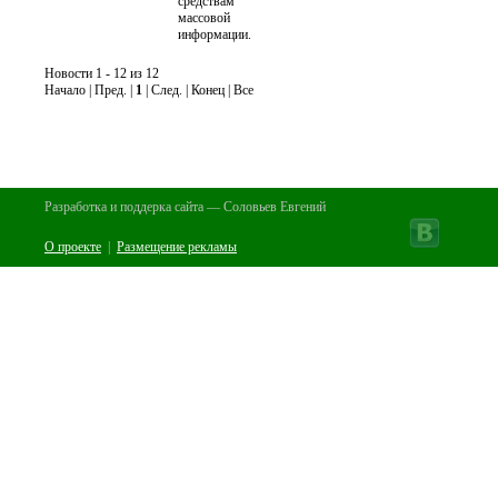
средствам
массовой
информации.
Новости 1 - 12 из 12
Начало | Пред. |
1
| След. | Конец | Все
Разработка и поддерка сайта — Соловьев Евгений
О проекте
|
Размещение рекламы