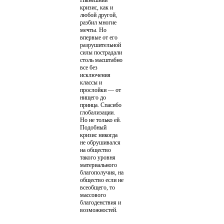
Нынешний
кризис, как и
любой другой,
разбил многие
мечты. Но
впервые от его
разрушительной
силы пострадали
столь масштабно
все без
исключения
классы и
прослойки — от
нищего до
принца. Спасибо
глобализации.
Но не только ей.
Подобный
кризис никогда
не обрушивался
на общество
такого уровня
материального
благополучия, на
общество если не
всеобщего, то
массового
благоденствия и
возможностей.