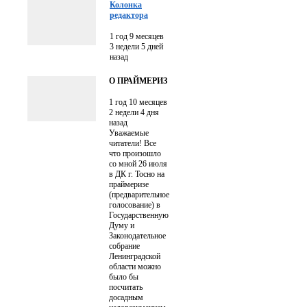
Колонка
редактора
1 год 9 месяцев
3 недели 5 дней
назад
О ПРАЙМЕРИЗ
1 год 10 месяцев
2 недели 4 дня
назад
Уважаемые
читатели! Все
что произошло
со мной 26 июля
в ДК г. Тосно на
праймеризе
(предварительное
голосование) в
Государственную
Думу и
Законодательное
собрание
Ленинградской
области можно
было бы
посчитать
досадным