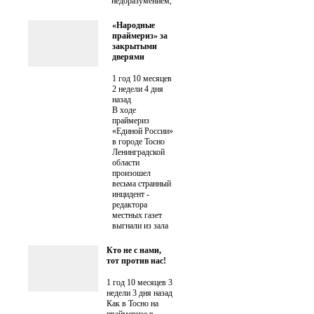
недоразумением,
«Народные
праймериз» за
закрытыми
дверями
1 год 10 месяцев
2 недели 4 дня
назад
В ходе
праймериз
«Единой России»
в городе Тосно
Ленинградской
области
произошел
весьма странный
инцидент -
редактора
местных газет
выгнали из зала
Кто не с нами,
тот против нас!
1 год 10 месяцев 3
недели 3 дня назад
Как в Тосно на