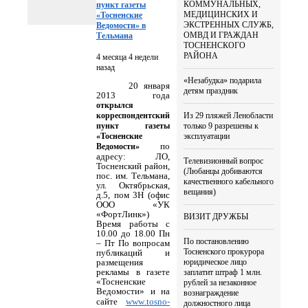
КОММУНАЛЬНЫХ,
пункт газеты
МЕДИЦИНСКИХ И
«Тосненские
ЭКСТРЕННЫХ СЛУЖБ,
Ведомости» в
ОМВД И ГРАЖДАН
Тельмана
ТОСНЕНСКОГО
РАЙОНА
4 месяца 4 недели
назад
«Незабудка» подарила
20 января
детям праздник
2013 года
открылся
Из 29 пляжей Ленобласти
корреспондентский
только 9 разрешены к
пункт газеты
эксплуатации
«Тосненские
по
Ведомости»
адресу: ЛО,
Телевизионный вопрос
Тосненский район,
(Любанцы добиваются
пос. им. Тельмана,
качественного кабельного
ул. Октябрьская,
вещания)
д.5, пом 3Н (офис
ООО «УК
«ФортЛинк»)
ВИЗИТ ДРУЖБЫ
Время работы с
10.00 до 18.00 Пн
По постановлению
– Пт По вопросам
Тосненского прокурора
публикаций и
юридическое лицо
размещения
рекламы в газете
заплатит штраф 1 млн.
«Тосненские
рублей за незаконное
Ведомости» и на
вознаграждение
сайте
www
.
tosno
-
должностного лица