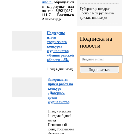
info
.
ru
обращаться
в коррпункт или
Губернатор подарил
по тел.
8(921)987-
Тосно 3 млн рублей на
111-7 Васильев
детские площадки
Александр
Подведены
Подписка на
итоги
творческого
новости
конкурса
журналистов
«Ленинградской
области – 85»
1 год 4 дня назад
Завершается
прием работ на
конкурс
«Доверие»
среди
журналистов
1 год 7 месяцев
1 неделя 6 дней
назад
Пенсионный
фонд Российской
Федерации