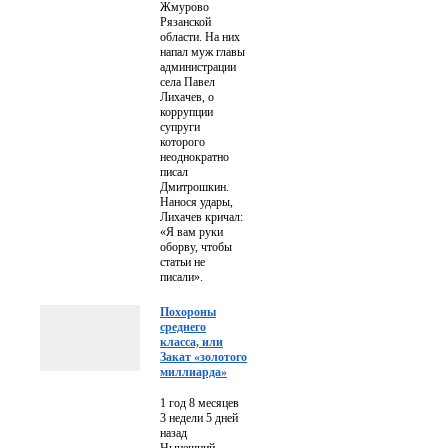
Жмурово
Рязанской
области. На них
напал муж главы
администрации
села Павел
Лихачев, о
коррупции
супруги
которого
неоднократно
писал
Дмитрошкин.
Нанося удары,
Лихачев кричал:
«Я вам руки
оборву, чтобы
статьи не
писали».
Похороны
среднего
класса, или
Закат «золотого
миллиарда»
1 год 8 месяцев
3 недели 5 дней
назад