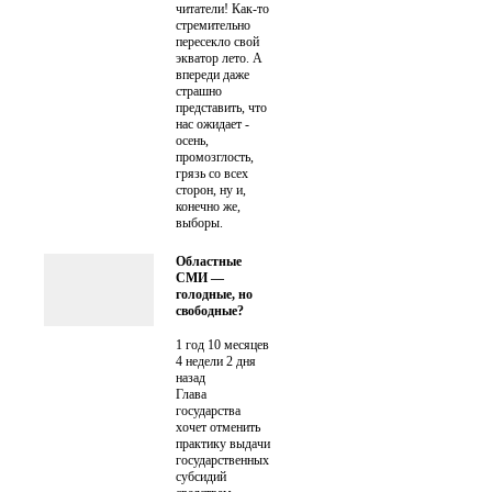
читатели! Как-то
стремительно
пересекло свой
экватор лето. А
впереди даже
страшно
представить, что
нас ожидает -
осень,
промозглость,
грязь со всех
сторон, ну и,
конечно же,
выборы.
Областные
СМИ —
голодные, но
свободные?
1 год 10 месяцев
4 недели 2 дня
назад
Глава
государства
хочет отменить
практику выдачи
государственных
субсидий