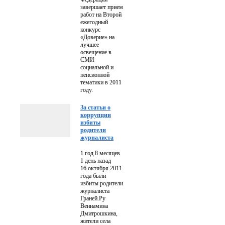
завершает прием
работ на Второй
ежегодный
конкурс
«Доверие» на
лучшее
освещение в
СМИ
социальной и
пенсионной
тематики в 2011
году.
За статьи о
коррупции
избиты
родители
журналиста
1 год 8 месяцев
1 день назад
16 октября 2011
года были
избиты родители
журналиста
Граней.Ру
Вениамина
Дмитрошкина,
жители села