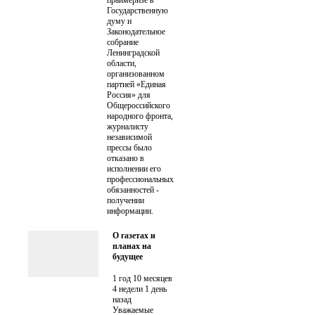
праймеризе в
Государственную
думу и
Законодательное
собрание
Ленинградской
области,
организованном
партией «Единая
Россия» для
Общероссийского
народного фронта,
журналисту
независимой
прессы было
отказано в
исполнении его
профессиональных
обязанностей -
получении
информации.
О газетах и
планах на
будущее
1 год 10 месяцев
4 недели 1 день
назад
Уважаемые