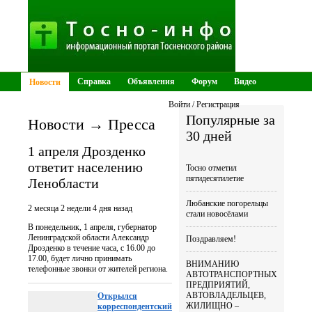
Справка
Объявления
Форум
Видео
Новости
Тосненские ведомости
Войти / Регистрация
Популярные за
Новости → Пресса
30 дней
1 апреля Дрозденко
ответит населению
Тосно отметил
пятидесятилетие
Ленобласти
Любанские погорельцы
2 месяца 2 недели 4 дня назад
стали новосёлами
В понедельник, 1 апреля, губернатор
Ленинградской области Александр
Поздравляем!
Дрозденко в течение часа, с 16.00 до
17.00, будет лично принимать
ВНИМАНИЮ
телефонные звонки от жителей региона.
АВТОТРАНСПОРТНЫХ
ПРЕДПРИЯТИЙ,
АВТОВЛАДЕЛЬЦЕВ,
Открылся
ЖИЛИЩНО –
корреспондентский