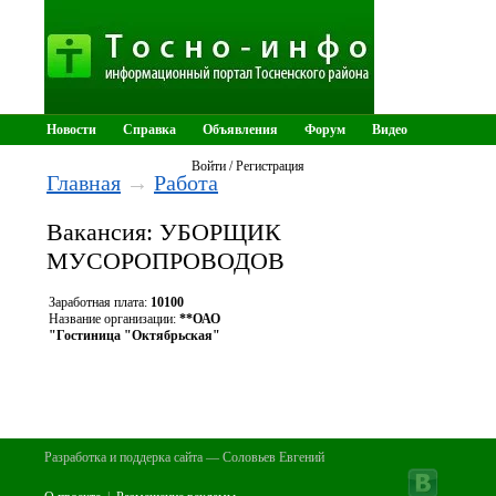
Новости
Справка
Объявления
Форум
Видео
Тосненские ведомости
Войти / Регистрация
Главная
→
Работа
Вакансия: УБОРЩИК
МУСОРОПРОВОДОВ
Заработная плата:
10100
Название организации:
**ОАО
"Гостиница "Октябрьская"
Разработка и поддерка сайта — Соловьев Евгений