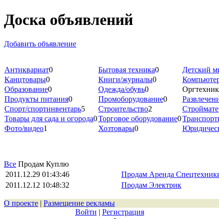
Доска объявлений
Добавить объявление
Антиквариат
0
Бытовая техника
0
Детский м
Канцтовары
0
Книги/журналы
0
Компьюте
Образование
0
Одежда/обувь
0
Оргтехник
Продукты питания
0
Промоборудование
0
Развлечен
Спорт/спортинвентарь
5
Строительство
2
Строймат
Товары для сада и огорода
0
Торговое оборудование
0
Транспорт
Фото/видео
1
Хозтовары
0
Юридическ
Все
Продам Куплю
2011.12.29 01:43:46
Продам Аренда Спецтехник
2011.12.12 10:48:32
Продам Электрик
О проекте
|
Размещение рекламы
Войти
|
Регистрация