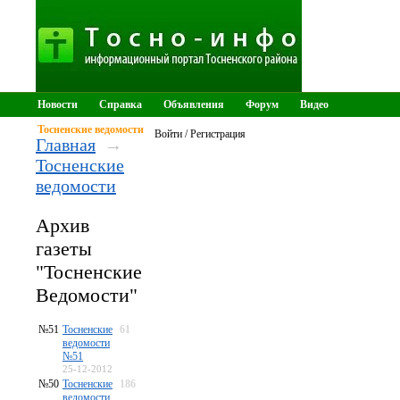
Новости
Справка
Объявления
Форум
Видео
Тосненские ведомости
Войти / Регистрация
Главная
→
Тосненские
ведомости
Архив
газеты
"Тосненские
Ведомости"
№51
Тосненские
61
ведомости
№51
25-12-2012
№50
Тосненские
186
ведомости